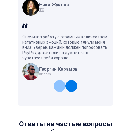
Ника Жукова
Вл
TG
vk
Я начинал работу с огромным количеством
Хорошо и у
негативных эмоций, которые тянули меня
есть специ
вниз. Уверен, каждый должен попробовать
поймёт и п
PsyPsy, даже если он думает, что
чувствует себя хорошо.
Георгий Карамов
Ка
vk.com
TG
Ответы на частые вопросы