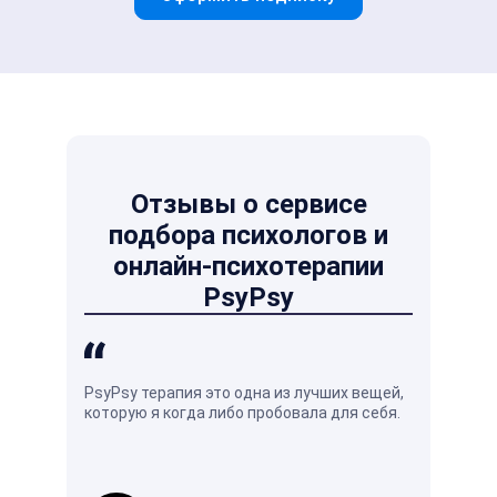
Отзывы о сервисе
подбора психологов и
онлайн-психотерапии
PsyPsy
PsyPsy терапия это одна из лучших вещей,
Душевное р
которую я когда либо пробовала для себя.
кажется на
оно отличн
жизни.