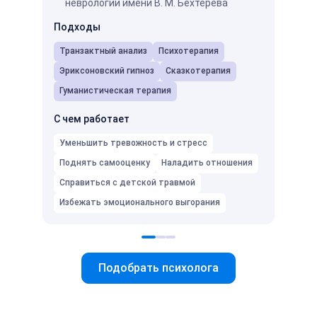
неврологии имени В. М. Бехтерева
Мос
про
Подходы
ней
Транзактный анализ
Психотерапия
Подх
Эриксоновский гипноз
Сказкотерапия
Псих
Гуманистическая терапия
С чем
С чем работает
Умень
Уменьшить тревожность и стресс
Подня
Поднять самооценку
Наладить отношения
Избеж
Справиться с детской травмой
Избежать эмоционального выгорания
Подобрать психолога