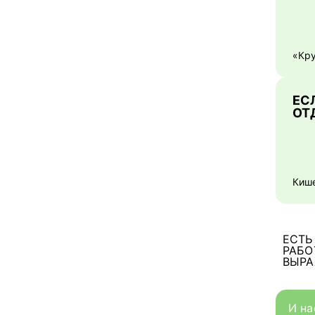
«Кру
ЕС
ОТ
Киш
ЕСТЬ
РАБО
ВЫР
И на