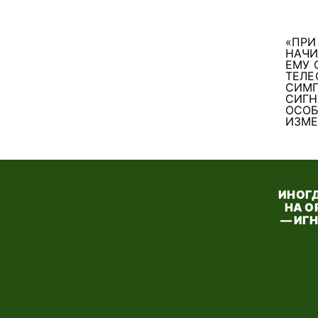
«ПРИ
НАЧИ
ЕМУ 
ТЕЛЕ
СИМП
СИГН
ОСОБ
ИЗМЕ
ИНОГД
НА О
— ИГ