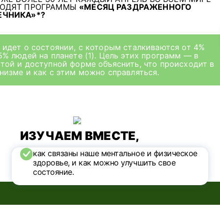
ХОДЯТ ПРОГРАММЫ
«МЕСЯЦ
РАЗДРАЖЕННОГО
ЧНИКА»*?
 идет о состоянии, с которым сталкиваются от 4%
5% людей на планете (1). Цель этих программ — в
той и доступной форме объяснить, что происходит в
низме и как с этим можно справляться.
ИЗУЧАЕМ ВМЕСТЕ,
как связаны наше ментальное
и физическое
здоровье,
и как можно улучшить свое
состояние.