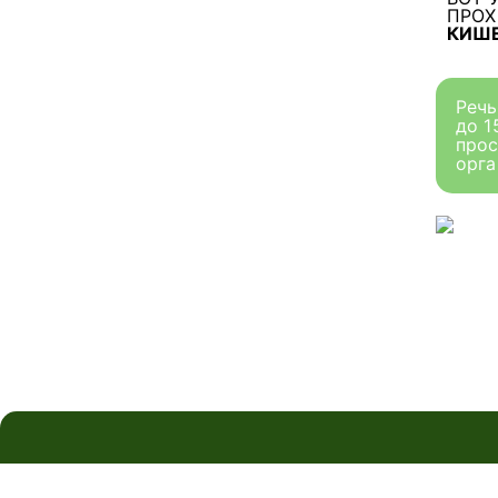
ПРО
КИШЕ
Речь
до 1
прос
орга