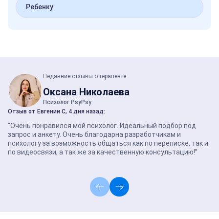
Ребенку
Недавние отзывы о терапевте
Оксана Николаева
Психолог PsyPsy
Отзыв от Евгении С, 4 дня назад:
От
“Очень понравился мой психолог. Идеальный подбор под
“У
запрос и анкету. Очень благодарна разработчикам и
св
психологу за возможность общаться как по переписке, так и
во
по видеосвязи, а так же за качественную консультацию!”
Бл