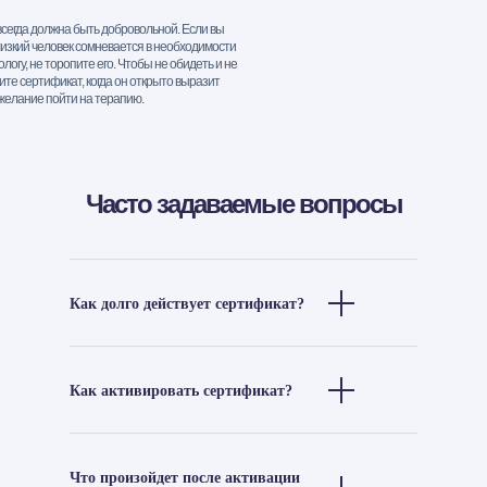
сегда должна быть добровольной. Если вы
лизкий человек сомневается в необходимости
логу, не торопите его. Чтобы не обидеть и не
ите сертификат, когда он открыто выразит
желание пойти на терапию.
Часто задаваемые вопросы
Как долго действует сертификат?
Как активировать сертификат?
Что произойдет после активации