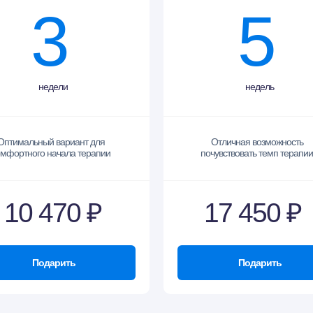
3
5
недели
недель
Оптимальный вариант для
Отличная возможность
омфортного начала терапии
почувствовать темп терапии
10 470 ₽
17 450 ₽
Подарить
Подарить