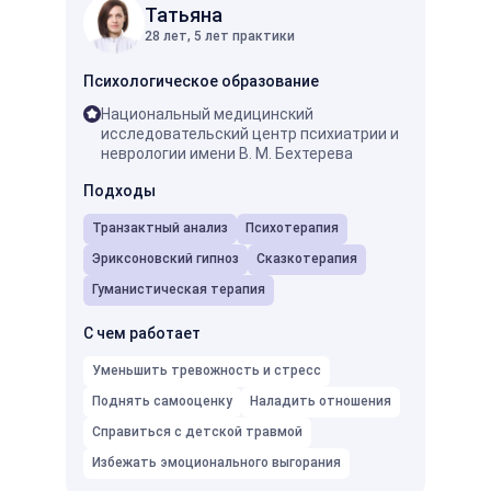
Татьяна
28 лет, 5 лет практики
Психологическое образование
Психо
Национальный медицинский
ГПИ
исследовательский центр психиатрии и
пси
неврологии имени В. М. Бехтерева
Мос
про
Подходы
ней
Транзактный анализ
Психотерапия
Подх
Эриксоновский гипноз
Сказкотерапия
Псих
Гуманистическая терапия
С чем
С чем работает
Умень
Уменьшить тревожность и стресс
Подня
Поднять самооценку
Наладить отношения
Избеж
Справиться с детской травмой
Избежать эмоционального выгорания