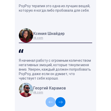
PsyPsy терапия это одна из лучших вещей,
Душевное р
которую я когда либо пробовала для себя.
кажется на
оно отличн
жизни.
Ксения Шнайдер
Вл
vk.com
vk
Я начинал работу с огромным количеством
Хорошо и у
негативных эмоций, которые тянули меня
есть специ
вниз. Уверен, каждый должен попробовать
поймёт и п
PsyPsy, даже если он думает, что
чувствует себя хорошо.
Георгий Карамов
А
vk.com
vk