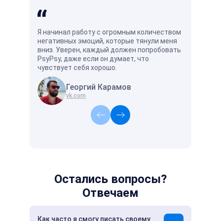
Я начинал работу с огромным количеством
Хорошо и у
негативных эмоций, которые тянули меня
есть специ
вниз. Уверен, каждый должен попробовать
поймёт и п
PsyPsy, даже если он думает, что
чувствует себя хорошо.
Георгий Карамов
А
vk.com
vk
Остались вопросы?
Отвечаем
Как часто я смогу писать своему