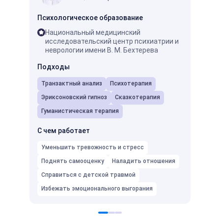
Психологическое образование
Психо
Национальный медицинский
ГПИ
исследовательский центр психиатрии и
пси
неврологии имени В. М. Бехтерева
Мос
про
Подходы
ней
Транзактный анализ
Психотерапия
Подх
Эриксоновский гипноз
Сказкотерапия
Псих
Гуманистическая терапия
С чем
С чем работает
Умень
Уменьшить тревожность и стресс
Подня
Поднять самооценку
Наладить отношения
Избеж
Справиться с детской травмой
Избежать эмоционального выгорания