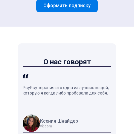
Оформить подписку
О нас говорят
PsyPsy терапия это одна из лучших вещей,
Душевное р
которую я когда либо пробовала для себя.
кажется на
оно отличн
жизни.
Ксения Шнайдер
Вл
vk.com
vk