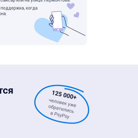
 поддержка, когда
жна.
тся