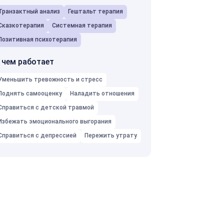
Транзактный анализ
Гештальт терапия
Сказкотерапия
Системная терапия
Позитивная психотерапия
 чем работает
Уменьшить тревожность и стресс
Поднять самооценку
Наладить отношения
Справиться с детской травмой
Избежать эмоционального выгорания
Справиться с депрессией
Пережить утрату