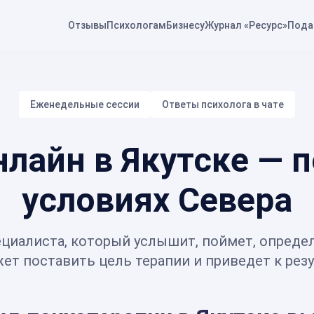
Отзывы
Психологам
Бизнесу
Журнал «Ресурс»
Пода
Еженедельные сессии
Ответы психолога в чате
нлайн в Якутске — 
условиях Севера
циалиста, который услышит, поймет, опреде
т поставить цель терапии и приведет к резу