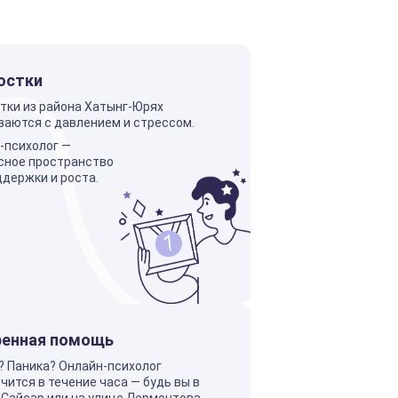
остки
тки из района Хатынг-Юрях
ваются с давлением и стрессом.
-психолог —
сное пространство
ддержки и роста.
ренная помощь
? Паника? Онлайн-психолог
чится в течение часа — будь вы в
 Сайсар или на улице Лермонтова.