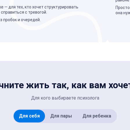
ке — для тех, кто хочет структурировать
Просто
справиться с тревогой.
она ну
з пробок и очередей.
чните жить так, как вам хоче
Для кого выбираете психолога
Для себя
Для пары
Для ребенка