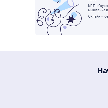
КПТ в Якутс
мышление и 
Онлайн — бе
На