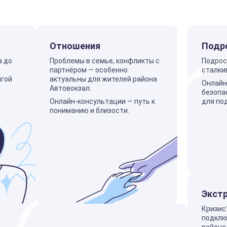
Отношения
Подр
а до
Проблемы в семье, конфликты с
Подрос
партнёром — особенно
сталки
лгой
актуальны для жителей района
Онлайн
Автовокзал.
безопа
Онлайн-консультации — путь к
для по
пониманию и близости.
Экст
Кризис
подклю
районе