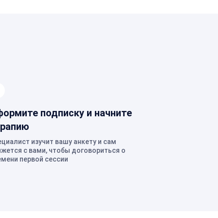
ормите подписку и начните
ерапию
ециалист изучит вашу анкету и сам
яжется с вами, чтобы договориться о
емени первой сессии