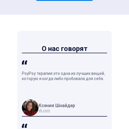
О нас говорят
PsyPsy терапия это одна из лучших вещей,
Душевное р
которую я когда либо пробовала для себя.
кажется на
оно отличн
жизни.
Ксения Шнайдер
Вл
vk.com
vk