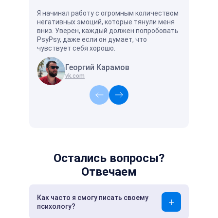
Я начинал работу с огромным количеством
Хорошо и у
негативных эмоций, которые тянули меня
есть специ
вниз. Уверен, каждый должен попробовать
поймёт и п
PsyPsy, даже если он думает, что
чувствует себя хорошо.
Георгий Карамов
А
vk.com
vk
Остались вопросы?
Отвечаем
Как часто я смогу писать своему
психологу?