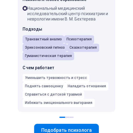
Национальный медицинский
ГПИ
исследовательский центр психиатрии и
пси
неврологии имени В. М. Бехтерева
Мос
про
Подходы
ней
Транзактный анализ
Психотерапия
Подх
Эриксоновский гипноз
Сказкотерапия
Псих
Гуманистическая терапия
С чем
С чем работает
Умень
Уменьшить тревожность и стресс
Подня
Поднять самооценку
Наладить отношения
Избеж
Справиться с детской травмой
Избежать эмоционального выгорания
Подобрать психолога