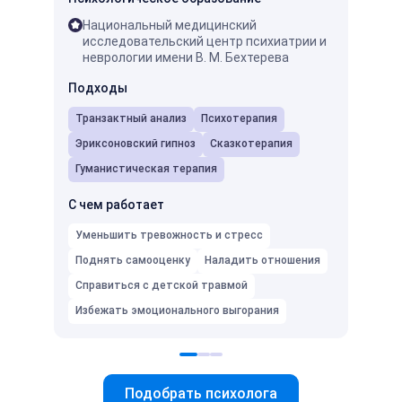
Национальный медицинский
ГПИ
исследовательский центр психиатрии и
пси
неврологии имени В. М. Бехтерева
Мос
про
Подходы
ней
Транзактный анализ
Психотерапия
Подх
Эриксоновский гипноз
Сказкотерапия
Псих
Гуманистическая терапия
С чем
С чем работает
Умень
Уменьшить тревожность и стресс
Подня
Поднять самооценку
Наладить отношения
Избеж
Справиться с детской травмой
Избежать эмоционального выгорания
Подобрать психолога