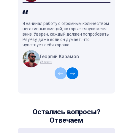
Я начинал работу с огромным количеством
Хорошо и у
негативных эмоций, которые тянули меня
есть специ
вниз. Уверен, каждый должен попробовать
поймёт и п
PsyPsy, даже если он думает, что
чувствует себя хорошо.
Георгий Карамов
А
vk.com
vk
Остались вопросы?
Отвечаем