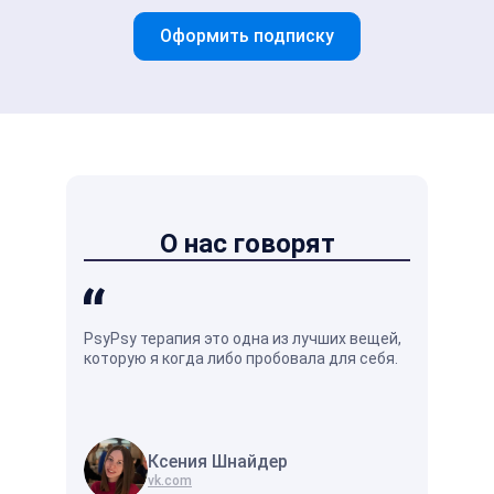
Оформить подписку
О нас говорят
PsyPsy терапия это одна из лучших вещей,
Душевное р
которую я когда либо пробовала для себя.
кажется на
оно отличн
жизни.
Ксения Шнайдер
Вл
vk.com
vk