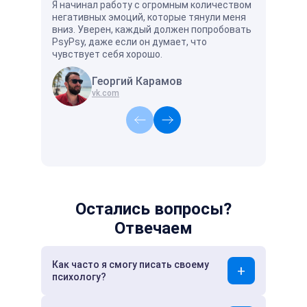
Я начинал работу с огромным количеством
Хорошо и у
негативных эмоций, которые тянули меня
есть специ
вниз. Уверен, каждый должен попробовать
поймёт и п
PsyPsy, даже если он думает, что
чувствует себя хорошо.
Георгий Карамов
А
vk.com
vk
Остались вопросы?
Отвечаем
Как часто я смогу писать своему
психологу?
Когда у вас есть в этом потребность.