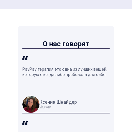
О нас говорят
PsyPsy терапия это одна из лучших вещей,
Душевное р
которую я когда либо пробовала для себя.
кажется на
оно отличн
жизни.
Ксения Шнайдер
Вл
vk.com
vk