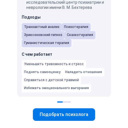
исследовательский центр психиатрии и
пси
неврологии имени В. М. Бехтерева
Мос
про
Подходы
ней
Транзактный анализ
Психотерапия
Подх
Эриксоновский гипноз
Сказкотерапия
Псих
Гуманистическая терапия
С чем
С чем работает
Умень
Уменьшить тревожность и стресс
Подня
Поднять самооценку
Наладить отношения
Избеж
Справиться с детской травмой
Избежать эмоционального выгорания
Подобрать психолога