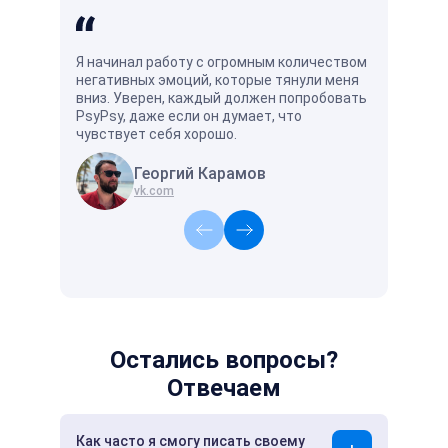
Я начинал работу с огромным количеством
Хорошо и у
негативных эмоций, которые тянули меня
есть специ
вниз. Уверен, каждый должен попробовать
поймёт и п
PsyPsy, даже если он думает, что
чувствует себя хорошо.
Георгий Карамов
А
vk.com
vk
Остались вопросы?
Отвечаем
Как часто я смогу писать своему