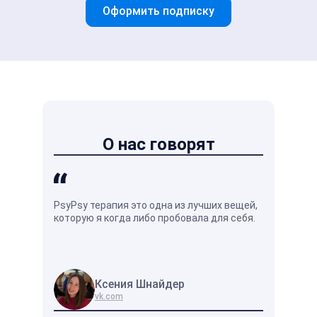
Оформить подписку
О нас говорят
PsyPsy терапия это одна из лучших вещей,
Душевное р
которую я когда либо пробовала для себя.
кажется на
оно отличн
жизни.
Ксения Шнайдер
Вл
vk.com
vk