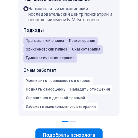
Национальный медицинский
ГПИ
исследовательский центр психиатрии и
пси
неврологии имени В. М. Бехтерева
Мос
про
Подходы
ней
Транзактный анализ
Психотерапия
Подх
Эриксоновский гипноз
Сказкотерапия
Псих
Гуманистическая терапия
С чем
С чем работает
Умень
Уменьшить тревожность и стресс
Подня
Поднять самооценку
Наладить отношения
Избеж
Справиться с детской травмой
Избежать эмоционального выгорания
Подобрать психолога