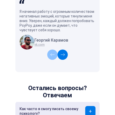
Я начинал работу с огромным количеством
Хорошо и у
негативных эмоций, которые тянули меня
есть специ
вниз. Уверен, каждый должен попробовать
поймёт и п
PsyPsy, даже если он думает, что
чувствует себя хорошо.
Георгий Карамов
А
vk.com
vk
Остались вопросы?
Отвечаем
Как часто я смогу писать своему
психологу?