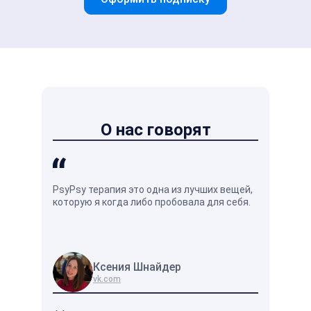
О нас говорят
PsyPsy терапия это одна из лучших вещей,
Душевное р
которую я когда либо пробовала для себя.
кажется на
оно отличн
жизни.
Ксения Шнайдер
Вл
vk.com
vk