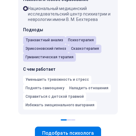
Национальный медицинский
ГПИ
исследовательский центр психиатрии и
пси
неврологии имени В. М. Бехтерева
Мос
про
Подходы
ней
Транзактный анализ
Психотерапия
Подх
Эриксоновский гипноз
Сказкотерапия
Псих
Гуманистическая терапия
С чем
С чем работает
Умень
Уменьшить тревожность и стресс
Подня
Поднять самооценку
Наладить отношения
Избеж
Справиться с детской травмой
Избежать эмоционального выгорания
Подобрать психолога