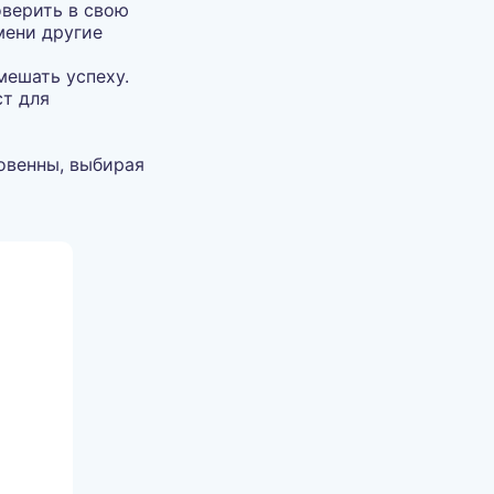
оверить в свою
мени другие
мешать успеху.
ст для
овенны, выбирая