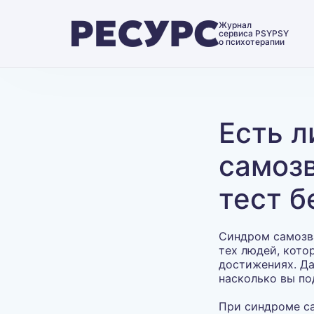
Журнал
сервиса PSYPSY
о психотерапии
Есть л
самоз
тест б
Синдром самозва
тех людей, кото
достижениях. Да
насколько вы по
При синдроме са