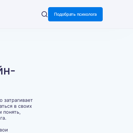
Подобрать психолога
йн-
о затрагивает
аться в своих
 понять,
га.
свои