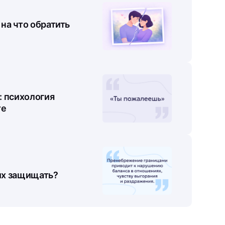
на что обратить
: психология
те
их защищать?