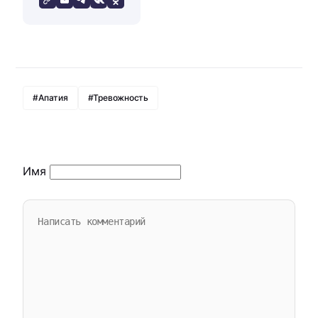
#Апатия
#Тревожность
Имя