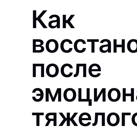
Как
восстан
после
эмоцион
тяжелого