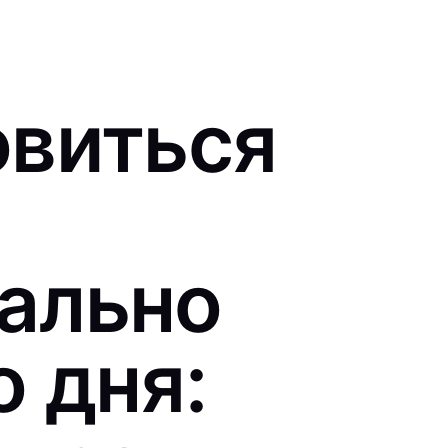
овиться
ально
 дня: