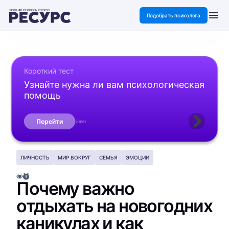
ЖУРНАЛ СЕРВИСА PSYPSY
Подобрать психолога
Короткий тест
Узнайте нужна ли вам психологическая
помощь
Перейти
5 min
ЛИЧНОСТЬ
МИР ВОКРУГ
СЕМЬЯ
ЭМОЦИИ
Почему важно
отдыхать на новогодних
каникулах и как