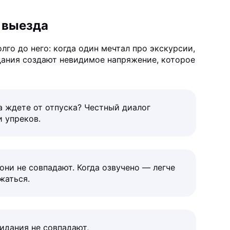
 выезда
лго до него: когда один мечтал про экскурсии,
дания создают невидимое напряжение, которое
а ждете от отпуска? Честный диалог
 упреков.
 они не совпадают. Когда озвучено — легче
жаться.
идания не совпадают,