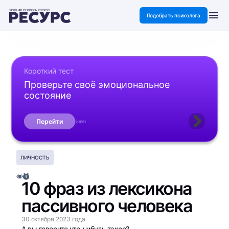
ЖУРНАЛ СЕРВИСА PSYPSY
Подобрать психолога
Короткий тест
Проверьте своё эмоциональное
состояние
Перейти
5 min
ЛИЧНОСТЬ
10 фраз из лексикона
пассивного человека
30 октября 2023 года
А вы говорите что-нибудь такое?