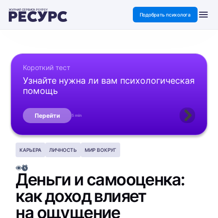
ЖУРНАЛ СЕРВИСА PSYPSY
Подобрать психолога
Короткий тест
Узнайте нужна ли вам психологическая
помощь
Перейти
5 min
КАРЬЕРА
ЛИЧНОСТЬ
МИР ВОКРУГ
Деньги и самооценка:
как доход влияет
на ощущение