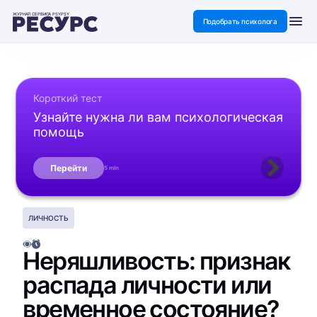
ЖУРНАЛ СЕРВИСА PSYPSY
Подобрать психолога
Короткий тест
Узнайте нужна ли вам психологическая
помощь
Перейти
5 min
ЛИЧНОСТЬ
Неряшливость: признак
распада личности или
временное состояние?