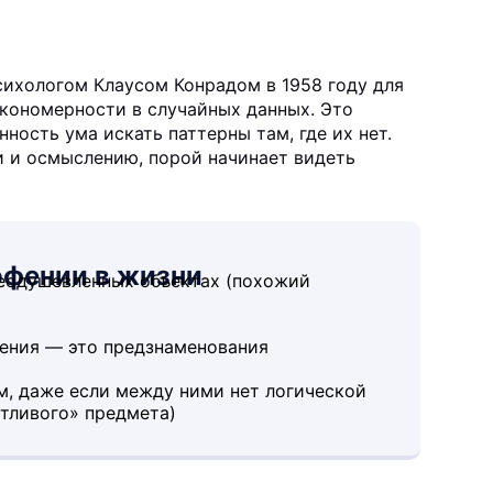
ихологом Клаусом Конрадом в 1958 году для
кономерности в случайных данных. Это
нность ума искать паттерны там, где их нет.
и и осмыслению, порой начинает видеть
фении в жизни
неодушевленных объектах (похожий
дения — это предзнаменования
м, даже если между ними нет логической
стливого» предмета)