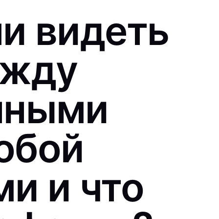
и видеть
ежду
нными
обой
и и что