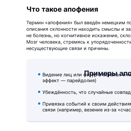
Что такое апофения
Термин «апофения» был введён немецким пс
описания склонности находить смыслы и за
не болезнь, но когнитивное искажение, скло
Мозг человека, стремясь к упорядоченност
несуществующие связи и причины.
Примеры апо
Видение лиц или фигур в облаках и 
эффект — парейдолия)
Убеждённость, что случайные совпа
Привязка событий к своим действия
связи (например, везение из-за «сча