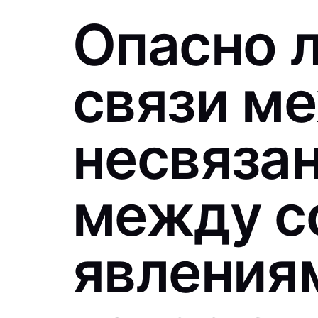
Опасно л
связи м
несвяза
между с
явлениям