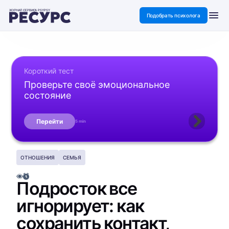
ЖУРНАЛ СЕРВИСА PSYPSY
Подобрать психолога
Короткий тест
Проверьте своё эмоциональное
состояние
Перейти
5 min
ОТНОШЕНИЯ
СЕМЬЯ
Подросток все
игнорирует: как
сохранить контакт,