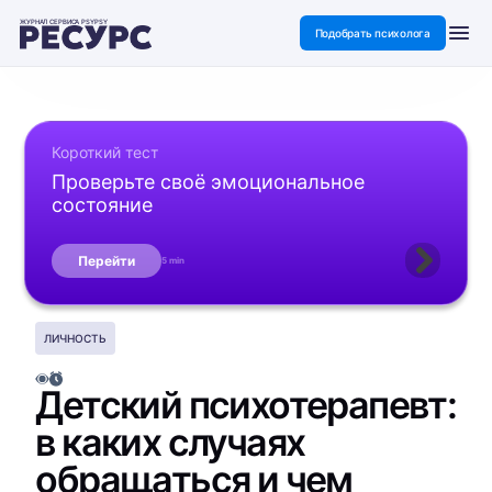
ЖУРНАЛ СЕРВИСА PSYPSY
Подобрать психолога
Короткий тест
Проверьте своё эмоциональное
состояние
Перейти
5 min
ЛИЧНОСТЬ
Детский психотерапевт:
в каких случаях
обращаться и чем