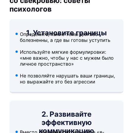
со свекровью: советы
психологов
1. Установите границы
Определите, какие темы для вас
болезненны, а где вы готовы уступить
Используйте мягкие формулировки:
«мне важно, чтобы у нас с мужем было
личное пространство»
Не позволяйте нарушать ваши границы,
но выражайте это без агрессии
2. Развивайте
эффективную
коммуникацию
Вместо обвинений используйте «я-