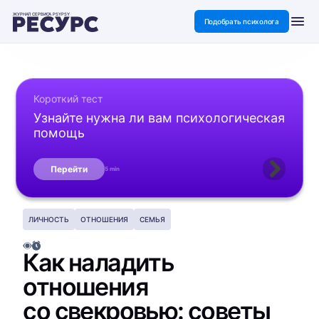
ЖУРНАЛ СЕРВИСА PSYPSY
Подобрать психолога
Короткий тест
Узнайте нужна ли вам психологическая
помощь
Перейти
5 min
ЛИЧНОСТЬ
ОТНОШЕНИЯ
СЕМЬЯ
Как наладить
отношения
со свекровью: советы