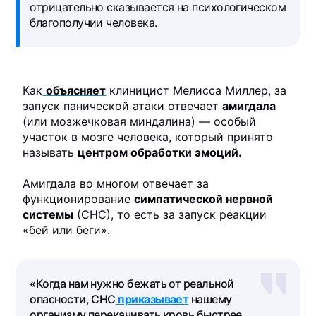
отрицательно сказывается на психологическом
благополучии человека.
Как
объясняет
клиницист Мелисса Миллер, за
запуск панической атаки отвечает
амигдала
(или мозжечковая миндалина) — особый
участок в мозге человека, который принято
называть
центром обработки эмоций.
Амигдала во многом отвечает за
функционирование
симпатической нервной
системы
(СНС), то есть за запуск реакции
«бей или беги».
«Когда нам нужно бежать от реальной
опасности, СНС
приказывает
нашему
организму перекачивать кровь быстрее,