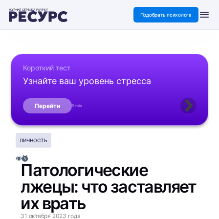
ЖУРНАЛ СЕРВИСА PSYPSY
Подобрать психолога
Короткий тест
Узнайте ваш уровень стресса
Перейти
5 min
ЛИЧНОСТЬ
Патологические
лжецы: что заставляет
их врать
31 октября 2023 года