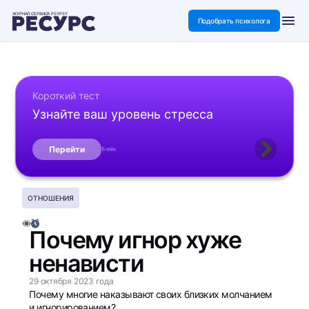
ЖУРНАЛ СЕРВИСА PSYPSY
Подобрать психолога
Короткий тест
Узнайте ваш уровень стресса
Перейти
5 min
ОТНОШЕНИЯ
Почему игнор хуже
ненависти
29 октября 2023 года
Почему многие наказывают своих близких молчанием
и игнорированием?