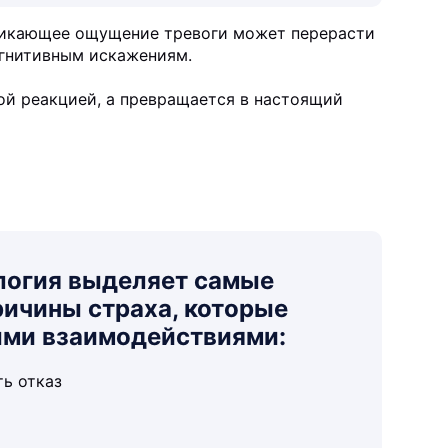
зникающее ощущение тревоги может перерасти
когнитивным искажениям.
ной реакцией, а превращается в настоящий
логия выделяет самые
ичины страха, которые
ыми взаимодействиями:
ть отказ