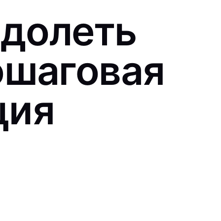
одолеть
ошаговая
ция