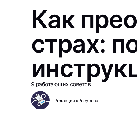
Как пре
страх: п
инструк
9 работающих советов
Редакция «Ресурса»