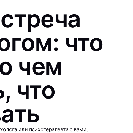
встреча
огом: что
 о чем
, что
вать
холога или психотерапевта с вами,