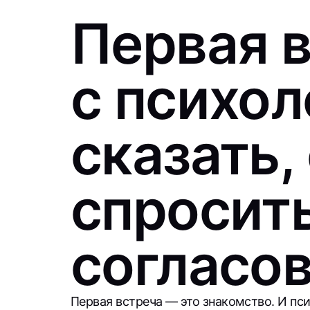
Первая 
с психол
сказать,
спросить
согласо
Первая встреча — это знакомство. И пси