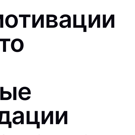
мотивации
что
вые
дации