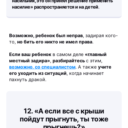
насильник, это он принял решение применить
насилие» распространяется и на детей
.
Возможно, ребенок был неправ
, задирая кого-
то,
но бить его никто не имел права
.
Если ваш ребенок
в самом деле
«главный
местный задира»
,
разбирайтесь
с этим,
возможно, со специалистом
. А также
учите
его уходить из ситуаций
, когда начинает
пахнуть дракой.
12. «А если все с крыши
пойдут прыгнуть, ты тоже
прыгнешь?»