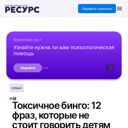
ЖУРНАЛ СЕРВИСА PSYPSY
Подобрать психолога
Короткий тест
Узнайте нужна ли вам психологическая
помощь
Перейти
5 min
СЕМЬЯ
Токсичное бинго: 12
фраз, которые не
стоит говорить детям