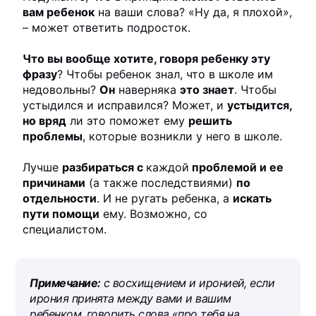
вам ребенок
на ваши слова? «Ну да, я плохой»,
– может ответить подросток.
Что вы вообще хотите, говоря ребенку эту
фразу
? Чтобы ребенок знал, что в школе им
недовольны?
Он
наверняка
это знает
. Чтобы
устыдился и исправился? Может, и
устыдится,
но вряд
ли это поможет ему
решить
проблемы
, которые возникли у него в школе.
Лучше
разбираться с
каждой
проблемой и ее
причинами
(а также последствиями)
по
отдельности
. И не ругать ребенка, а
искать
пути помощи
ему. Возможно, со
специалистом.
Примечание:
с восхищением и иронией, если
ирония принята между вами и вашим
ребенком, говорить слова «про тебя на