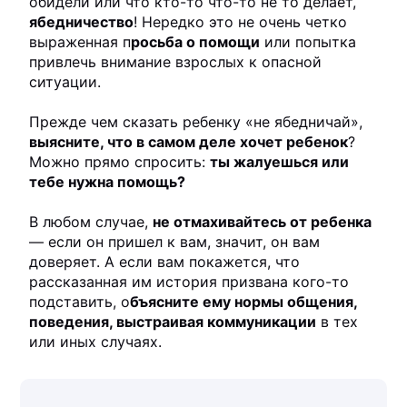
обидели или что кто-то что-то не то делает,
ябедничество
! Нередко это не очень четко
выраженная п
росьба о помощи
или попытка
привлечь внимание взрослых к опасной
ситуации.
Прежде чем сказать ребенку «не ябедничай»,
выясните, что в самом деле хочет ребенок
?
Можно прямо спросить:
ты жалуешься или
тебе нужна помощь?
В любом случае,
не отмахивайтесь от ребенка
— если он пришел к вам, значит, он вам
доверяет. А если вам покажется, что
рассказанная им история призвана кого-то
подставить, о
бъясните ему нормы общения,
поведения, выстраивая коммуникации
в тех
или иных случаях.