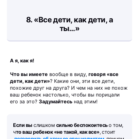
8.
«Все дети, как дети, а
ты…»
А я, как я!
Что вы имеете
вообще в виду,
говоря «все
дети, как дети»
? Какие они, эти все дети,
похожие друг на друга? И чем на них не похож
ваш ребенок настолько, чтобы вы порицали
его за это?
Задумайтесь
над этим!
Если вы
слишком
сильно беспокоитесь
о том,
ч
то ваш ребенок «не такой, как все»
, стоит
поговорить об этом со специалистом
, причем