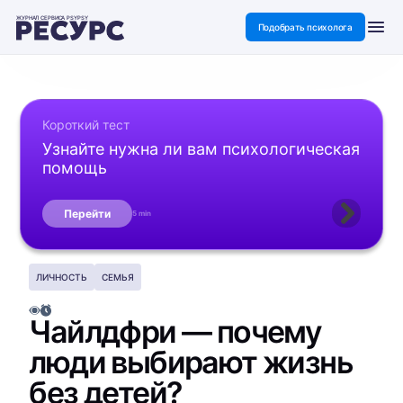
ЖУРНАЛ СЕРВИСА PSYPSY
Подобрать психолога
Короткий тест
Узнайте нужна ли вам психологическая
помощь
Перейти
5 min
ЛИЧНОСТЬ
СЕМЬЯ
Чайлдфри — почему
люди выбирают жизнь
без детей?