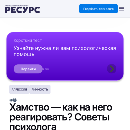
ЖУРНАЛ СЕРВИСА PSYPSY
Подобрать психолога
Короткий тест
Узнайте нужна ли вам психологическая
помощь
Перейти
5 min
АГРЕССИЯ
ЛИЧНОСТЬ
Хамство — как на него
реагировать? Советы
психолога