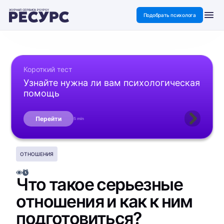
ЖУРНАЛ СЕРВИСА PSYPSY
Подобрать психолога
Короткий тест
Узнайте нужна ли вам психологическая
помощь
Перейти
5 min
ОТНОШЕНИЯ
Что такое серьезные
отношения и как к ним
подготовиться?