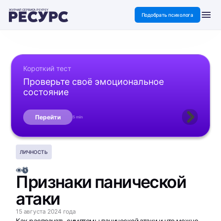
ЖУРНАЛ СЕРВИСА PSYPSY
Подобрать психолога
Короткий тест
Проверьте своё эмоциональное
состояние
Перейти
5 min
ЛИЧНОСТЬ
Признаки панической
атаки
15 августа 2024 года
Как распознать симптомы панической атаки и что можно