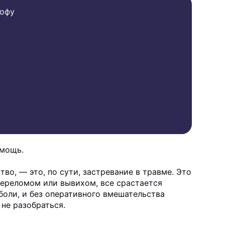
рофу
омощь.
о, — это, по сути, застревание в травме. Это
переломом или вывихом, все срастается
боли, и без оперативного вмешательства
не разобраться.