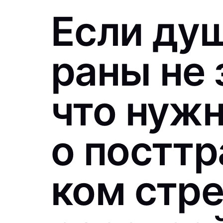
Если ду
раны не
что нужн
о постт
ком стр