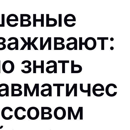
шевные
 заживают:
о знать
равматичес
ессовом