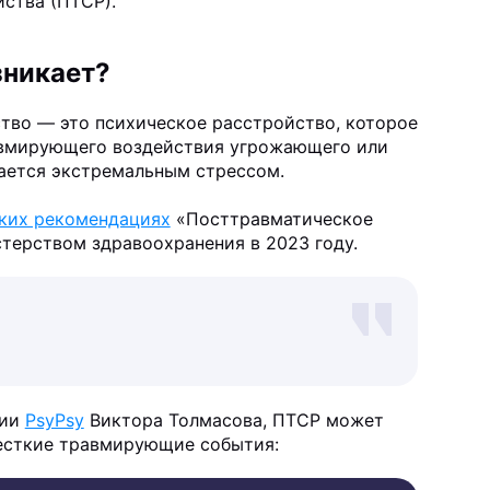
ства (ПТСР).
зникает?
тво — это психическое расстройство, которое
авмирующего воздействия угрожающего или
ается экстремальным стрессом.
ких рекомендациях
«Посттравматическое
терством здравоохранения в 2023 году.
пии
PsyPsy
Виктора Толмасова, ПТСР может
есткие травмирующие события: