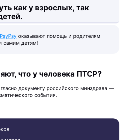
ть как у взрослых, так
детей.
PsyPsy
оказывают помощь и родителям
и самим детям!
яют, что у человека ПТСР?
огласно документу российского минздрава —
вматического события.
еков
ошмаров