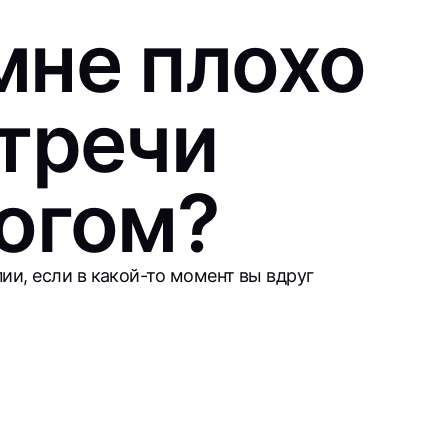
мне плохо
стречи
логом?
ии, если в какой-то момент вы вдруг