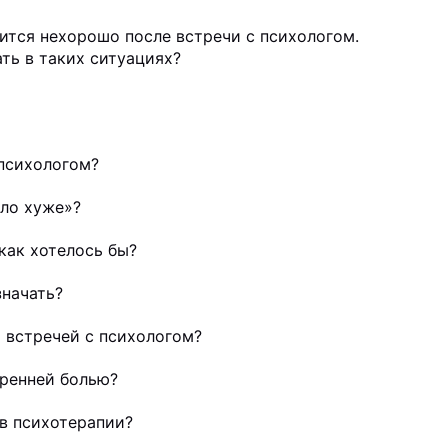
вится нехорошо после встречи с психологом.
ать в таких ситуациях?
психологом?
ало хуже»?
 как хотелось бы?
значать?
й встречей с психологом?
тренней болью?
 в психотерапии?