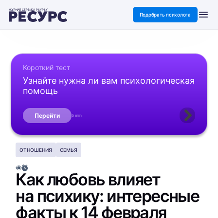
ЖУРНАЛ СЕРВИСА PSYPSY
Подобрать психолога
Короткий тест
Узнайте нужна ли вам психологическая
помощь
Перейти
5 min
ОТНОШЕНИЯ
СЕМЬЯ
Как любовь влияет
на психику: интересные
факты к 14 февраля