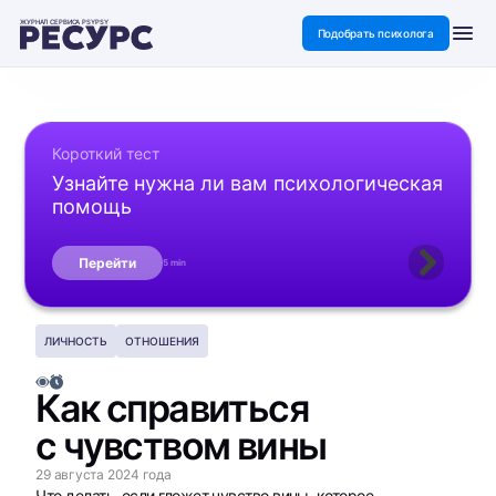
ЖУРНАЛ СЕРВИСА PSYPSY
Подобрать психолога
Короткий тест
Узнайте нужна ли вам психологическая
помощь
Перейти
5 min
ЛИЧНОСТЬ
ОТНОШЕНИЯ
Как справиться
с чувством вины
29 августа 2024 года
Что делать, если гложет чувство вины, которое