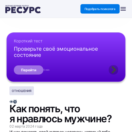
ЖУРНАЛ СЕРВИСА PSYPSY
Подобрать психолога
Короткий тест
Проверьте своё эмоциональное
состояние
Перейти
5 min
ОТНОШЕНИЯ
Как понять, что
я нравлюсь мужчине?
02 марта 2024 года
И как показать свой интерес человеку, который тебе