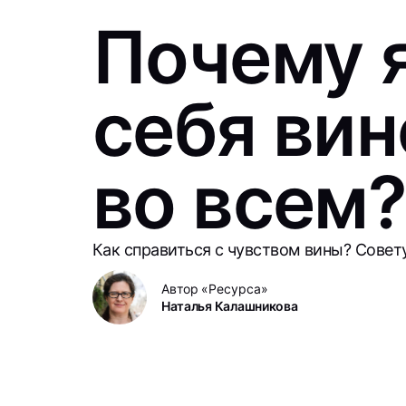
Почему 
себя ви
во всем
Как справиться с чувством вины? Совет
Автор «Ресурса»
Наталья Калашникова