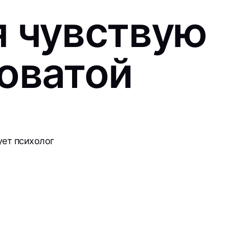
я чувствую
новатой
?
ует психолог